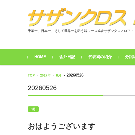
千葉一、日本一、そして世界一を狙う鳩レース鳩舎サザンクロスロフト
コンテンツに移動
HOME
舎外日記
代表鳩の紹介
分譲
2017年
2018年
2019年
2020年
2021年
8月
9月
10月
11月
12月
1月
2月
3月
4月
5月
6月
7月
8月
9月
10月
11月
12月
1月
2月
3月
4月
5月
6月
7月
8月
9月
10月
11月
12月
1月
2月
3月
4月
5月
6月
7月
8月
9月
10月
11月
12月
1月
2月
3月
4月
5月
6月
7月
8月
9月
10月
11月
12月
20260526
TOP
>
2017年
>
8月
>
20260526
8月
おはようございます