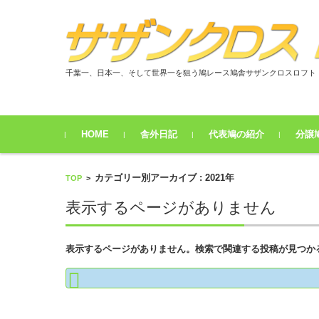
千葉一、日本一、そして世界一を狙う鳩レース鳩舎サザンクロスロフト
コンテンツに移動
HOME
舎外日記
代表鳩の紹介
分譲
2017年
2018年
2019年
2020年
2021年
8月
9月
10月
11月
12月
1月
2月
3月
4月
5月
6月
7月
8月
9月
10月
11月
12月
1月
2月
3月
4月
5月
6月
7月
8月
9月
10月
11月
12月
1月
2月
3月
4月
5月
6月
7月
8月
9月
10月
11月
12月
1月
2月
3月
4月
5月
6月
7月
8月
9月
10月
11月
12月
カテゴリー別アーカイブ : 2021年
TOP
>
表示するページがありません
表示するページがありません。検索で関連する投稿が見つか
検索: