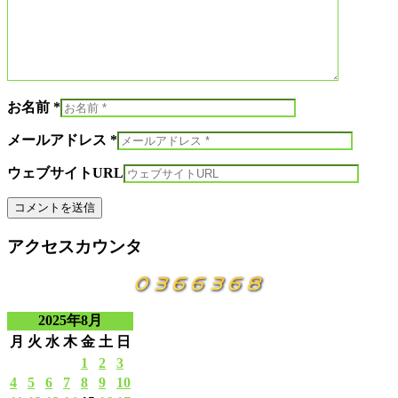
お名前 *
メールアドレス *
ウェブサイトURL
アクセスカウンタ
2025年8月
月
火
水
木
金
土
日
1
2
3
4
5
6
7
8
9
10