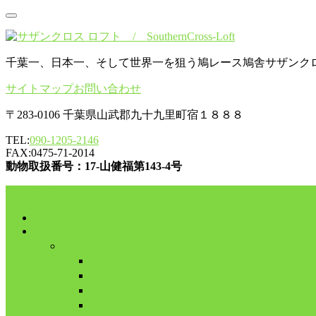
千葉一、日本一、そして世界一を狙う鳩レース鳩舎サザンク
サイトマップ
お問い合わせ
〒283-0106 千葉県山武郡九十九里町宿１８８８
TEL:
090-1205-2146
FAX:0475-71-2014
動物取扱番号：17-山健福第143-4号
コンテンツに移動
HOME
舎外日記
2017年
8月
9月
10月
11月