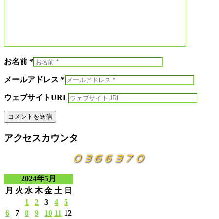
お名前 *
メールアドレス *
ウェブサイトURL
アクセスカウンタ
2024年5月
月
火
水
木
金
土
日
1
2
3
4
5
6
7
8
9
10
11
12