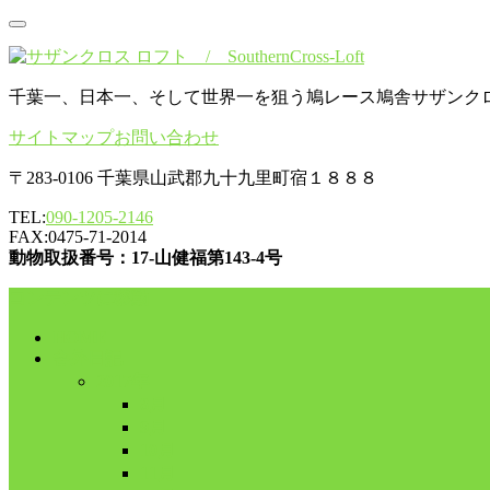
千葉一、日本一、そして世界一を狙う鳩レース鳩舎サザンク
サイトマップ
お問い合わせ
〒283-0106 千葉県山武郡九十九里町宿１８８８
TEL:
090-1205-2146
FAX:0475-71-2014
動物取扱番号：17-山健福第143-4号
コンテンツに移動
HOME
舎外日記
2017年
8月
9月
10月
11月