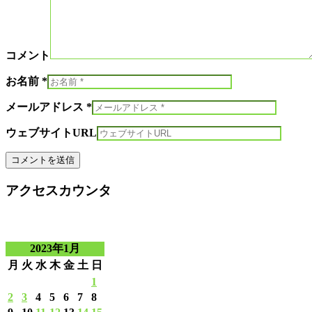
コメント
お名前 *
メールアドレス *
ウェブサイトURL
アクセスカウンタ
2023年1月
月
火
水
木
金
土
日
1
2
3
4
5
6
7
8