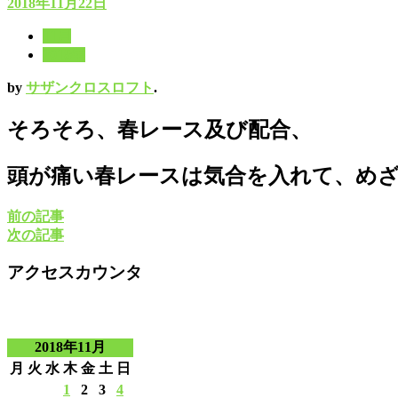
2018年11月22日
11月
2018年
by
サザンクロスロフト
.
そろそろ、春レース及び配合、
頭が痛い春レースは気合を入れて、め
前の記事
次の記事
アクセスカウンタ
2018年11月
月
火
水
木
金
土
日
1
2
3
4