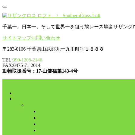
千葉一、日本一、そして世界一を狙う鳩レース鳩舎サザンク
サイトマップ
お問い合わせ
〒283-0106 千葉県山武郡九十九里町宿１８８８
TEL:
090-1205-2146
FAX:0475-71-2014
動物取扱番号：17-山健福第143-4号
コンテンツに移動
HOME
舎外日記
2017年
8月
9月
10月
11月