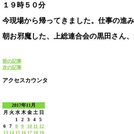
１９時５０分
今現場から帰ってきました。仕事の進
朝お邪魔した、上総連合会の黒田さん
前の記事
次の記事
アクセスカウンタ
2017年11月
月
火
水
木
金
土
日
1
2
3
4
5
6
7
8
9
10
11
12
13
14
15
16
17
18
19