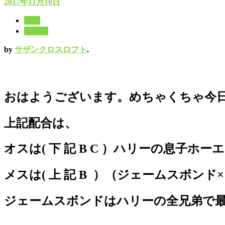
2017年11月10日
11月
2017年
by
サザンクロスロフト
.
おはようございます。めちゃくちゃ今
上記配合は、
オスは( 下 記 B C ）ハリーの息子ホー
メスは( 上 記 B ）（ジェームスボン
ジェームスボンドはハリーの全兄弟で