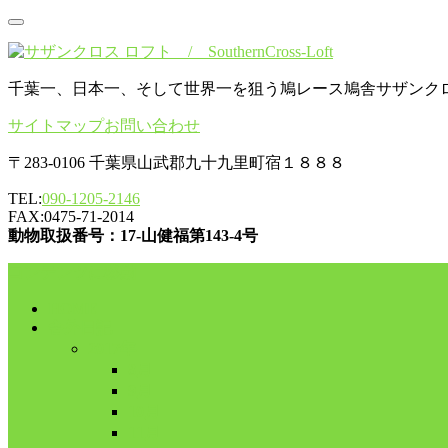
千葉一、日本一、そして世界一を狙う鳩レース鳩舎サザンク
サイトマップ
お問い合わせ
〒283-0106 千葉県山武郡九十九里町宿１８８８
TEL:
090-1205-2146
FAX:0475-71-2014
動物取扱番号：17-山健福第143-4号
コンテンツに移動
HOME
舎外日記
2017年
8月
9月
10月
11月